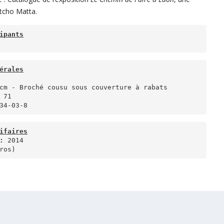
tcho Matta.
ipants
érales
34-03-8 
ifaires
: 
ros)