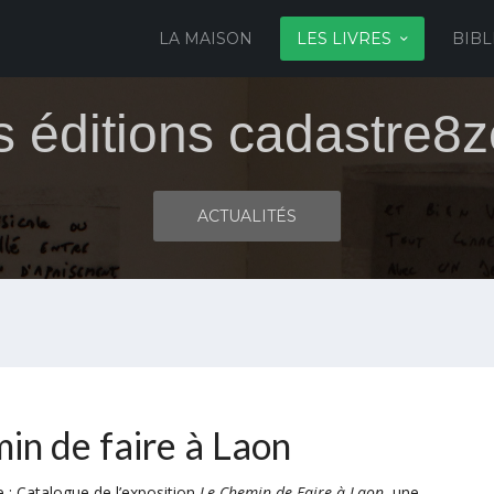
LA MAISON
LES LIVRES
BIBL
s éditions cadastre8z
ACTUALITÉS
in de faire à Laon
e : Catalogue de l’exposition
Le Chemin de Faire à Laon
, une