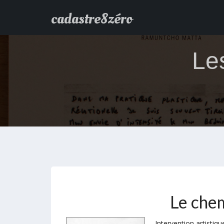
cadastre8zéro
Le
Le chem
Intervention artistiqu